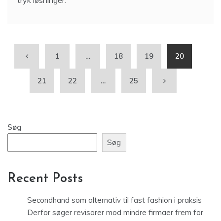
1
…
18
19
20
21
22
…
25
Søg
Søg
Recent Posts
Secondhand som alternativ til fast fashion i praksis
Derfor søger revisorer mod mindre firmaer frem for