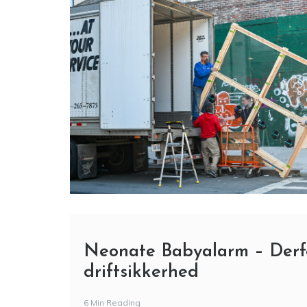
Neonate Babyalarm – Derf
driftsikkerhed
6 Min Reading
Når man bliver forælder, ændrer ens prioriteter