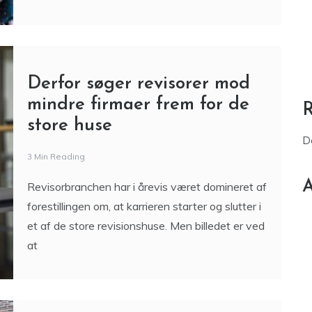
Derfor søger revisorer mod
mindre firmaer frem for de
store huse
D
3 Min Reading
A
Revisorbranchen har i årevis været domineret af
forestillingen om, at karrieren starter og slutter i
et af de store revisionshuse. Men billedet er ved
at
Hvad koster en professionel