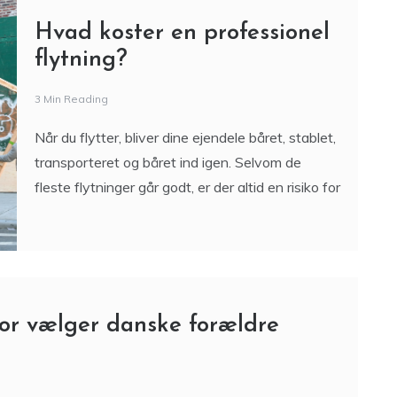
flytning?
3 Min Reading
Når du flytter, bliver dine ejendele båret, stablet,
transporteret og båret ind igen. Selvom de
fleste flytninger går godt, er der altid en risiko for
or vælger danske forældre
 sig hurtigt. Søvn, tryghed og sikkerhed bliver