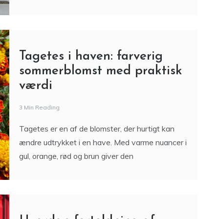
Tagetes i haven: farverig
sommerblomst med praktisk
værdi
3 Min Reading
Tagetes er en af de blomster, der hurtigt kan
ændre udtrykket i en have. Med varme nuancer i
gul, orange, rød og brun giver den
Hvordan fortoldning af
varer fungerer i praksis