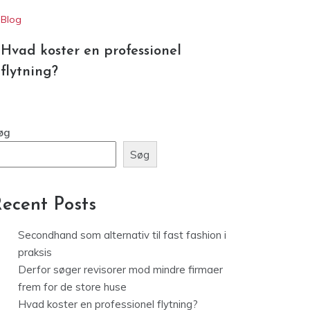
Hvad koster en professionel
flytning?
øg
Søg
ecent Posts
Secondhand som alternativ til fast fashion i
praksis
Derfor søger revisorer mod mindre firmaer
frem for de store huse
Hvad koster en professionel flytning?
Neonate Babyalarm – Derfor vælger danske
forældre driftsikkerhed