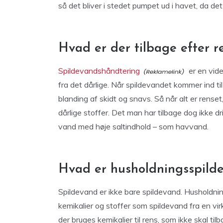
så det bliver i stedet pumpet ud i havet, da det
Hvad er der tilbage efter 
Spildevandshåndtering
er en vide
fra det dårlige. Når spildevandet kommer ind t
blanding af skidt og snavs. Så når alt er rens
dårlige stoffer. Det man har tilbage dog ikke d
vand med høje saltindhold – som havvand.
Hvad er husholdningsspild
Spildevand er ikke bare spildevand. Husholdni
kemikalier og stoffer som spildevand fra en vi
der bruges kemikalier til rens, som ikke skal t