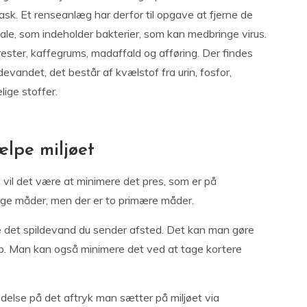
vask. Et renseanlæg har derfor til opgave at fjerne de
iale, som indeholder bakterier, som kan medbringe virus.
ester, kaffegrums, madaffald og afføring. Der findes
evandet, det består af kvælstof fra urin, fosfor,
lige stoffer.
ælpe miljøet
å vil det være at minimere det pres, som er på
ge måder, men der er to primære måder.
e det spildevand du sender afsted. Det kan man gøre
p. Man kan også minimere det ved at tage kortere
else på det aftryk man sætter på miljøet via