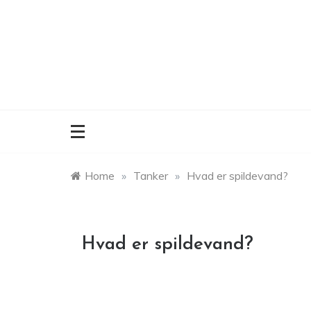
Skip
to
content
Home
»
Tanker
»
Hvad er spildevand?
Hvad er spildevand?