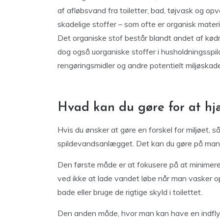
af afløbsvand fra toiletter, bad, tøjvask og op
skadelige stoffer – som ofte er organisk mater
Det organiske stof består blandt andet af kødr
dog også uorganiske stoffer i husholdningsspild
rengøringsmidler og andre potentielt miljøskade
Hvad kan du gøre for at hj
Hvis du ønsker at gøre en forskel for miljøet, s
spildevandsanlægget. Det kan du gøre på man
Den første måde er at fokusere på at minimer
ved ikke at lade vandet løbe når man vasker o
bade eller bruge de rigtige skyld i toilettet.
Den anden måde, hvor man kan have en indflyd