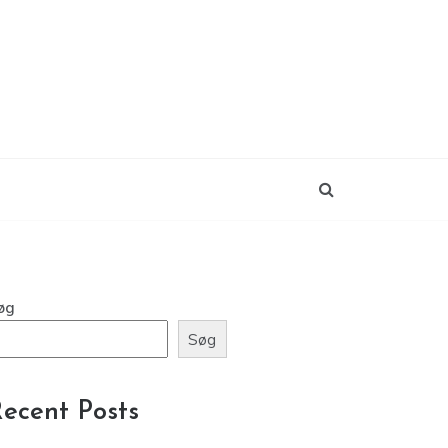
øg
Søg
ecent Posts