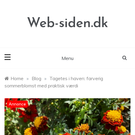
Skip
to
content
Web-siden.dk
Menu
Home
»
Blog
»
Tagetes i haven: farverig
sommerblomst med praktisk værdi
Annonce