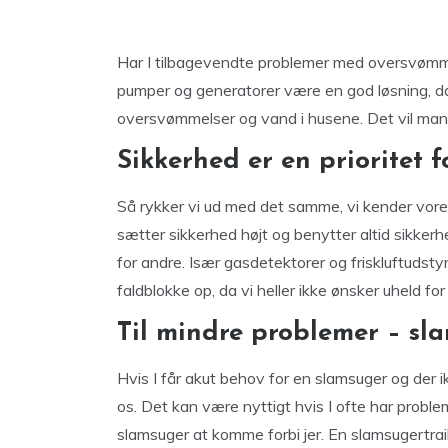
Har I tilbagevendte problemer med oversvømmel
pumper og generatorer være en god løsning, da
oversvømmelser og vand i husene. Det vil mang
Sikkerhed er en prioritet f
Så rykker vi ud med det samme, vi kender vores 
sætter sikkerhed højt og benytter altid sikkerh
for andre. Især gasdetektorer og friskluftudstyr
faldblokke op, da vi heller ikke ønsker uheld fo
Til mindre problemer – sla
Hvis I får akut behov for en slamsuger og der ikk
os. Det kan være nyttigt hvis I ofte har proble
slamsuger at komme forbi jer. En slamsugertrail