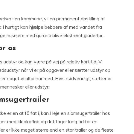
ser i en kommune, vil en permanent opstilling af
 I hurtigt kan hjælpe beboere af med vandet fra
e husejere med garanti blive ekstremt glade for.
or os
udstyr og kan være på vej på relativ kort tid. Vi
edsudstyr når vi er på opgaver eller sætter udstyr op
 er noget vi altid har med. Hvis nødvendigt, sætter vi
r mennesker eller udstyr.
msugertrailer
e er en at få fat i, kan I leje en slamsugertrailer hos
mer med kloakafløb og det tager lang tid for en
er er ikke meget større end en stor trailer og de fleste