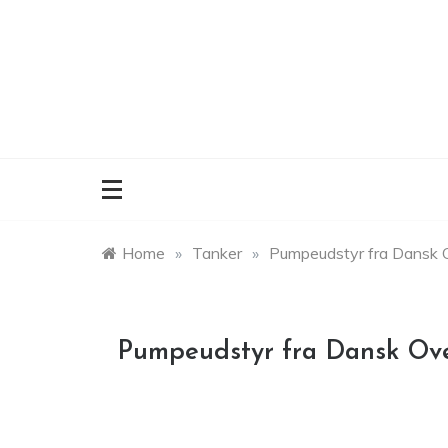
Skip
to
content
Home
»
Tanker
»
Pumpeudstyr fra Dansk
Pumpeudstyr fra Dansk O