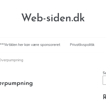
Web-siden.dk
***Artiklen her kan være sponsoreret
Privatlivspolitik
 Overpumpning
S
verpumpning
R