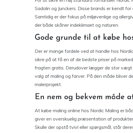
For at sikre en høj standard forhandler Nordi
Sadolin og Junckers. Disse brands er kendt f
Samtidig er der fokus på miljøvenlige og allergi
der både skåner indeklimaet og naturen.
Gode grunde til at købe ho
Der er mange fordele ved at handle hos Nordic
sikre på at få en af de bedste priser på marked
fragten gratis. Derudover lægger de stor væg
valg af maling og farver. På den måde bliver det
malerprojekt.
En nem og bekvem måde at
At købe maling online hos Nordic Maling er b
giver en overskuelig præsentation af produkterne
Skulle der opstå tvivl eller spørgsmål, står dere