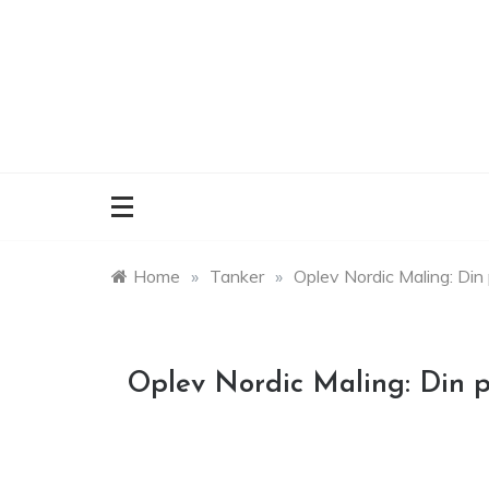
Skip
to
content
Home
»
Tanker
»
Oplev Nordic Maling: Din p
Oplev Nordic Maling: Din pa