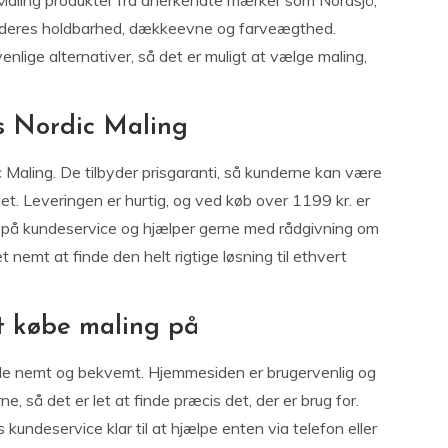
c Maling produkter fra anerkendte mærker som Nordsjö,
or deres holdbarhed, dækkeevne og farveægthed.
venlige alternativer, så det er muligt at vælge maling,
s Nordic Maling
 Maling. De tilbyder prisgaranti, så kunderne kan være
et. Leveringen er hurtig, og ved køb over 1199 kr. er
t på kundeservice og hjælper gerne med rådgivning om
 nemt at finde den helt rigtige løsning til ethvert
 købe maling på
åde nemt og bekvemt. Hjemmesiden er brugervenlig og
, så det er let at finde præcis det, der er brug for.
s kundeservice klar til at hjælpe enten via telefon eller