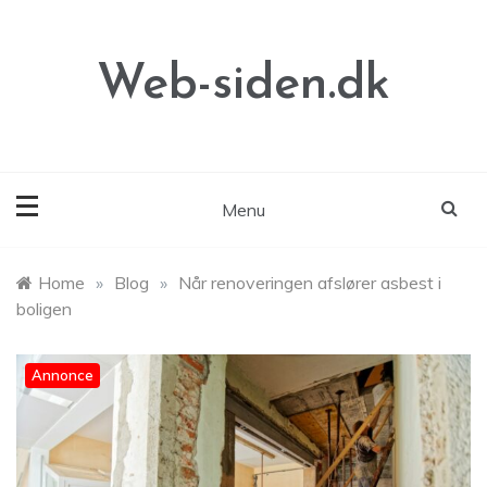
Skip
to
content
Web-siden.dk
Menu
Home
»
Blog
»
Når renoveringen afslører asbest i
boligen
Annonce