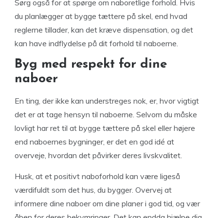
Sørg også for at spørge om naboretlige forhold. Hvis
du planlægger at bygge tættere på skel, end hvad
reglerne tillader, kan det kræve dispensation, og det
kan have indflydelse på dit forhold til naboerne.
Byg med respekt for dine
naboer
En ting, der ikke kan understreges nok, er, hvor vigtigt
det er at tage hensyn til naboerne. Selvom du måske
lovligt har ret til at bygge tættere på skel eller højere
end naboernes bygninger, er det en god idé at
overveje, hvordan det påvirker deres livskvalitet.
Husk, at et positivt naboforhold kan være ligeså
værdifuldt som det hus, du bygger. Overvej at
informere dine naboer om dine planer i god tid, og vær
åben for deres bekymringer. Det kan endda hjælpe dig