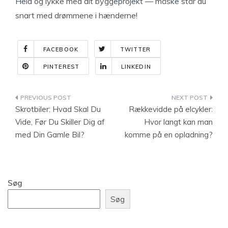
Held og lykke med dit byggeprojekt — måske står du
snart med drømmene i hænderne!
FACEBOOK
TWITTER
PINTEREST
LINKEDIN
Indlægsnavigation
Skrotbiler: Hvad Skal Du
Rækkevidde på elcykler:
Vide, Før Du Skiller Dig af
Hvor langt kan man
med Din Gamle Bil?
komme på en opladning?
Søg
Søg