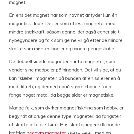
magnet.
En ensidet magnet har som navnet antyder kun én
magnetisk flade. Det er som oftest magneter med
mindre trækkraft, såsom denne, der også egner sig til
nybegyndere og folk som gerne vil gå efter de mindre
skatte som mønter, nøgler og mindre pengeskabe.
De dobbeltsidede magneter har to magneter, som
vender sine modpoler på hinanden. Det vil sige, at du
kan “slæbe” magneten på bunden af en sø eller en å
med dit reb, og dermed opnå større chance for at
fange noget metal, da begge sider er magnetiske.
Mange folk, som dyrker magnetfiskning som hobby, er
begyndt at bruge denne type magneter, da fangsten
af skatte ofte er større. Hos skattejaegere.dk har de
kraftige
neodym magneter
med en